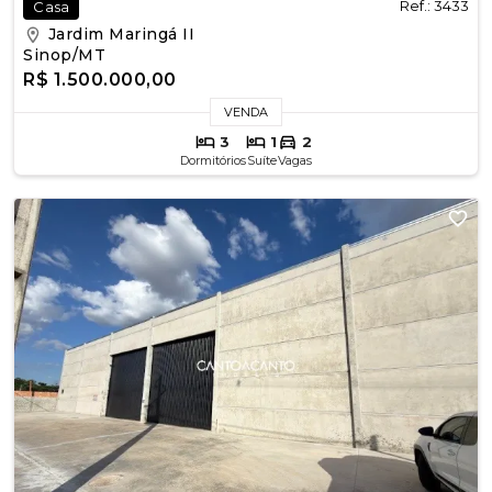
Ref.: 3433
Casa
Jardim Maringá II
Sinop/MT
R$ 1.500.000,00
VENDA
3
1
2
Dormitórios
Suíte
Vagas