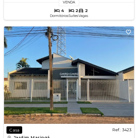
VENDA
4
2
2
Dormitórios
Suítes
Vagas
Ref.: 3423
Casa
Jardim Maringá