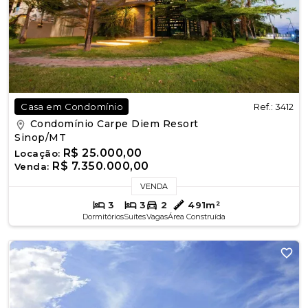
Ref.: 3412
Casa em Condomínio
Condomínio Carpe Diem Resort
Sinop/MT
R$ 25.000,00
Locação:
R$ 7.350.000,00
Venda:
VENDA
3
3
2
491m²
Dormitórios
Suítes
Vagas
Área Construída