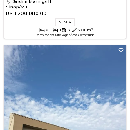
Jardim Maringá II
Sinop/MT
R$ 1.200.000,00
VENDA
2
1
3
200m²
Dormitórios
Suíte
Vagas
Área Construída