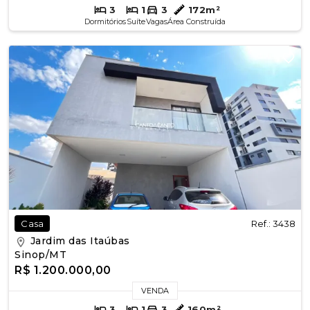
3
1
3
172m²
Dormitórios
Suíte
Vagas
Área Construída
Ref.: 3438
Casa
Jardim das Itaúbas
Sinop/MT
R$ 1.200.000,00
VENDA
3
1
3
160m²