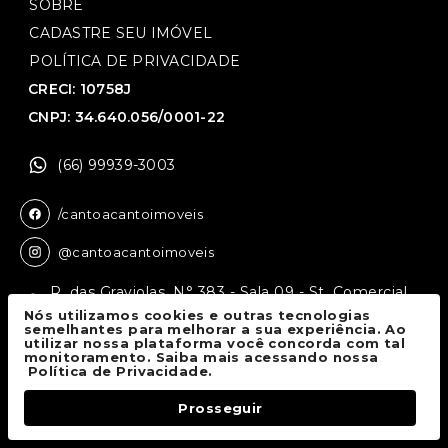
SOBRE
CADASTRE SEU IMÓVEL
POLÍTICA DE PRIVACIDADE
CRECI: 10758J
CNPJ: 34.640.056/0001-22
(66) 99939-3003
/cantoacantoimoveis
@cantoacantoimoveis
R. das Graviolas, N° 383 - Sala 09 - St. Comercial,
Sinop - MT, 78550-136
Nós utilizamos cookies e outras tecnologias
semelhantes para melhorar a sua experiência. Ao
utilizar nossa plataforma você concorda com tal
monitoramento. Saiba mais acessando nossa
Canto a Canto Imóveis
© 2026.
Política de Privacidade.
Todos os direitos reservados.
Prosseguir
Fale Conosco