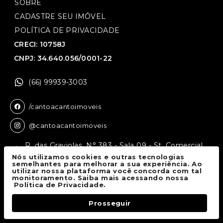
SOBRE
CADASTRE SEU IMÓVEL
POLÍTICA DE PRIVACIDADE
CRECI: 10758J
CNPJ: 34.640.056/0001-22
(66) 99939-3003
/cantoacantoimoveis
@cantoacantoimoveis
R. das Graviolas, N° 383 - Sala 09 - St. Comercial,
Sinop - MT, 78550-136
Nós utilizamos cookies e outras tecnologias
semelhantes para melhorar a sua experiência. Ao
utilizar nossa plataforma você concorda com tal
monitoramento. Saiba mais acessando nossa
Canto a Canto Imóveis
© 2026.
Política de Privacidade.
Todos os direitos reservados.
Prosseguir
Fale Conosco