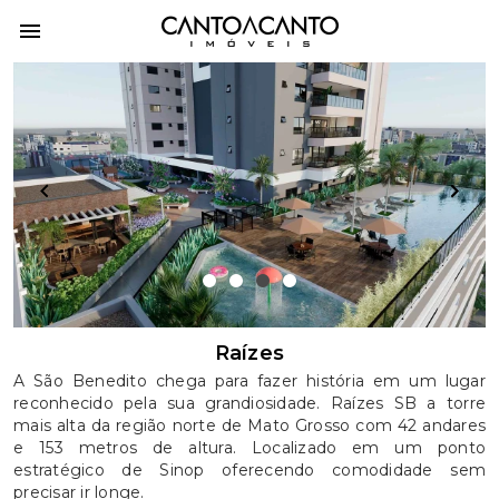
item
item
item
item
0
1
2
3
Item
Raízes
3
A São Benedito chega para fazer história em um lugar
of
reconhecido pela sua grandiosidade. Raízes SB a torre
4
mais alta da região norte de Mato Grosso com 42 andares
e 153 metros de altura. Localizado em um ponto
estratégico de Sinop oferecendo comodidade sem
precisar ir longe.