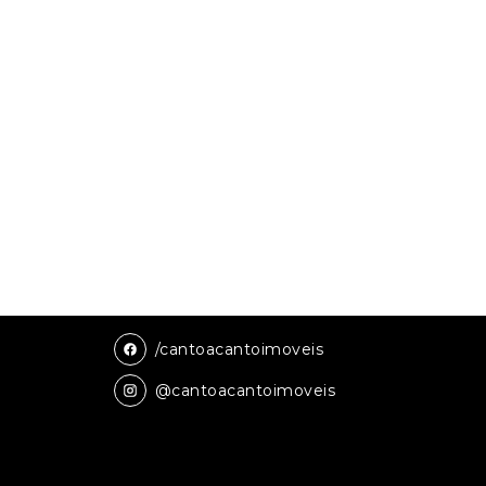
/cantoacantoimoveis
@cantoacantoimoveis