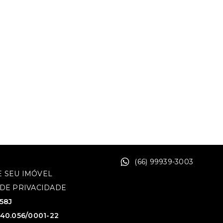
(66) 99939-3003
 SEU IMÓVEL
 DE PRIVACIDADE
758J
640.056/0001-22