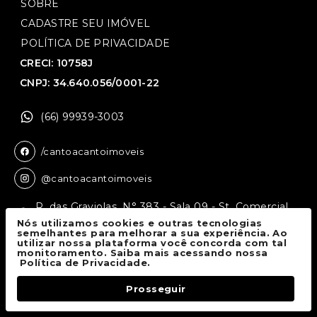
SOBRE
CADASTRE SEU IMÓVEL
POLÍTICA DE PRIVACIDADE
CRECI: 10758J
CNPJ: 34.640.056/0001-22
(66) 99939-3003
/cantoacantoimoveis
@cantoacantoimoveis
R. das Graviolas, N° 383 - Sala 09 - St. Comercial,
Sinop - MT, 78550-136
Nós utilizamos cookies e outras tecnologias
semelhantes para melhorar a sua experiência. Ao
utilizar nossa plataforma você concorda com tal
monitoramento. Saiba mais acessando nossa
Canto a Canto Imóveis
© 2026.
Política de Privacidade.
Todos os direitos reservados.
Prosseguir
Fale Conosco