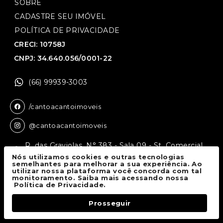
SOBRE
CADASTRE SEU IMÓVEL
POLÍTICA DE PRIVACIDADE
CRECI: 10758J
CNPJ: 34.640.056/0001-22
(66) 99939-3003
/cantoacantoimoveis
@cantoacantoimoveis
R. das Graviolas, N° 383 - Sala 09 - St. Comercial,
Sinop - MT, 78550-136
Nós utilizamos cookies e outras tecnologias
semelhantes para melhorar a sua experiência. Ao
utilizar nossa plataforma você concorda com tal
monitoramento. Saiba mais acessando nossa
Canto a Canto Imóveis
© 2026.
Política de Privacidade.
Todos os direitos reservados.
Prosseguir
Fale Conosco