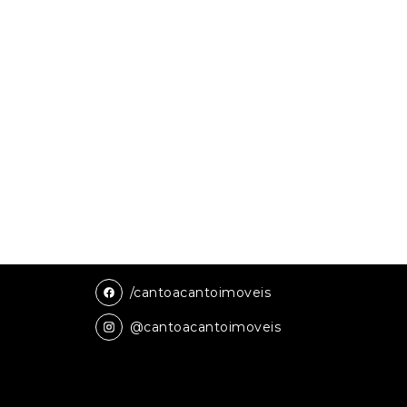
/cantoacantoimoveis
@cantoacantoimoveis