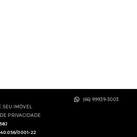
(66) 99939-3003
 SEU IMÓVEL
 DE PRIVACIDADE
758J
640.056/0001-22