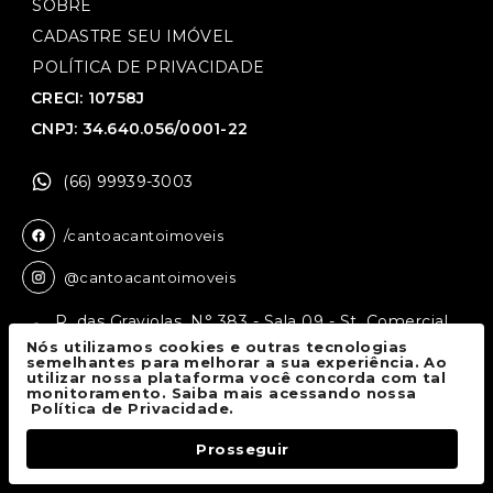
SOBRE
CADASTRE SEU IMÓVEL
POLÍTICA DE PRIVACIDADE
CRECI: 10758J
CNPJ: 34.640.056/0001-22
(66) 99939-3003
/cantoacantoimoveis
@cantoacantoimoveis
R. das Graviolas, N° 383 - Sala 09 - St. Comercial,
Sinop - MT, 78550-136
Nós utilizamos cookies e outras tecnologias
semelhantes para melhorar a sua experiência. Ao
utilizar nossa plataforma você concorda com tal
monitoramento. Saiba mais acessando nossa
Canto a Canto Imóveis
© 2026.
Política de Privacidade.
Todos os direitos reservados.
Prosseguir
Fale Conosco