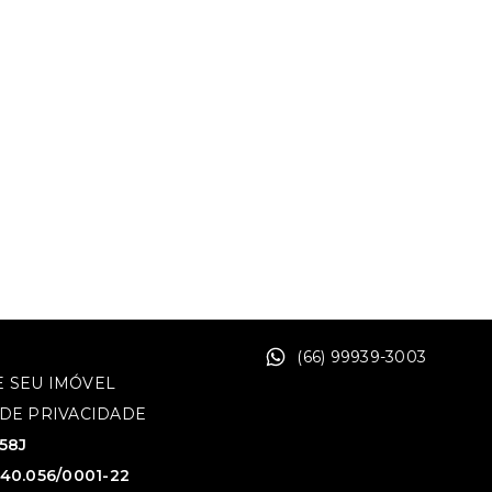
(66) 99939-3003
 SEU IMÓVEL
 DE PRIVACIDADE
758J
640.056/0001-22