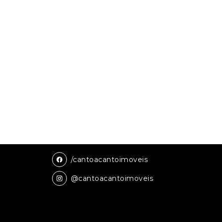
/cantoacantoimoveis
@cantoacantoimoveis