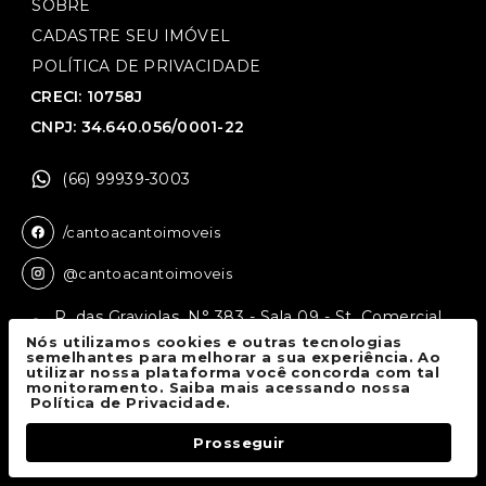
SOBRE
CADASTRE SEU IMÓVEL
POLÍTICA DE PRIVACIDADE
CRECI: 10758J
CNPJ: 34.640.056/0001-22
(66) 99939-3003
/cantoacantoimoveis
@cantoacantoimoveis
R. das Graviolas, N° 383 - Sala 09 - St. Comercial,
Sinop - MT, 78550-136
Nós utilizamos cookies e outras tecnologias
semelhantes para melhorar a sua experiência. Ao
utilizar nossa plataforma você concorda com tal
monitoramento. Saiba mais acessando nossa
Canto a Canto Imóveis
© 2026.
Política de Privacidade.
Todos os direitos reservados.
Prosseguir
Fale Conosco