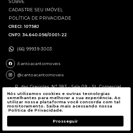
SOBRE
CADASTRE SEU IMÓVEL
POLÍTICA DE PRIVACIDADE
CRECI: 10758J
CNPJ: 34.640.056/0001-22
(66) 99939-3003
/cantoacantoimoveis
@cantoacantoimoveis
R. das Graviolas, N° 383 - Sala 09 - St. Comercial,
Sinop - MT, 78550-136
Nós utilizamos cookies e outras tecnologias
semelhantes para melhorar a sua experiência. Ao
utilizar nossa plataforma você concorda com tal
monitoramento. Saiba mais acessando nossa
Canto a Canto Imóveis
© 2026.
Política de Privacidade.
Todos os direitos reservados.
Prosseguir
Fale Conosco