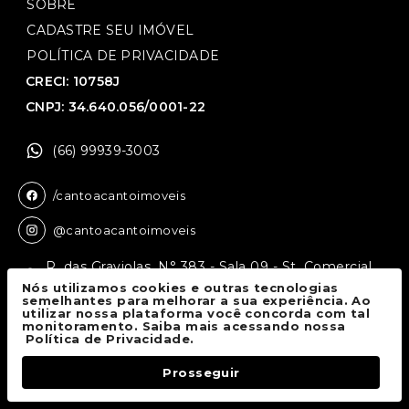
SOBRE
CADASTRE SEU IMÓVEL
POLÍTICA DE PRIVACIDADE
CRECI: 10758J
CNPJ: 34.640.056/0001-22
(66) 99939-3003
/cantoacantoimoveis
@cantoacantoimoveis
R. das Graviolas, N° 383 - Sala 09 - St. Comercial,
Sinop - MT, 78550-136
Nós utilizamos cookies e outras tecnologias
semelhantes para melhorar a sua experiência. Ao
utilizar nossa plataforma você concorda com tal
monitoramento. Saiba mais acessando nossa
Canto a Canto Imóveis
© 2026.
Política de Privacidade.
Todos os direitos reservados.
Prosseguir
Fale Conosco