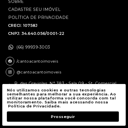
SOBRE
CADASTRE SEU IMÓVEL
POLÍTICA DE PRIVACIDADE
CRECI: 10758J
CNPJ: 34.640.056/0001-22
(66) 99939-3003
/cantoacantoimoveis
@cantoacantoimoveis
R. das Graviolas, N° 383 - Sala 09 - St. Comercial,
Sinop - MT, 78550-136
Nós utilizamos cookies e outras tecnologias
semelhantes para melhorar a sua experiência. Ao
utilizar nossa plataforma você concorda com tal
monitoramento. Saiba mais acessando nossa
Canto a Canto Imóveis
© 2026.
Política de Privacidade.
Todos os direitos reservados.
Prosseguir
Fale Conosco