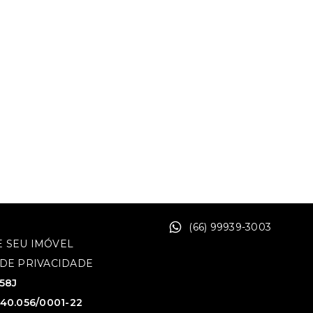
(66) 99939-3003
 SEU IMÓVEL
 DE PRIVACIDADE
758J
640.056/0001-22