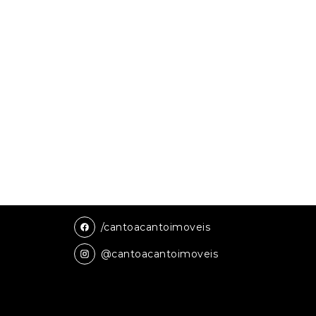
/cantoacantoimoveis
@cantoacantoimoveis