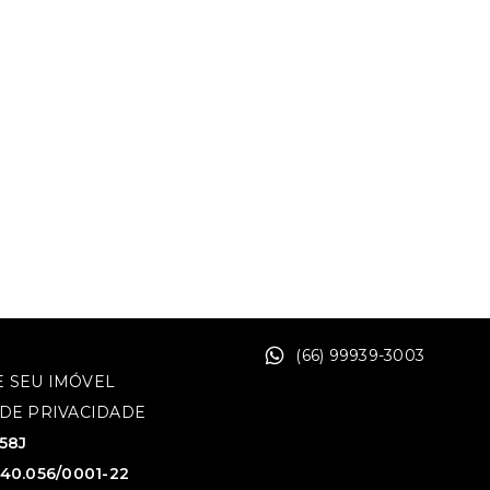
(66) 99939-3003
 SEU IMÓVEL
 DE PRIVACIDADE
758J
640.056/0001-22