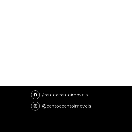
/cantoacantoimoveis
@cantoacantoimoveis