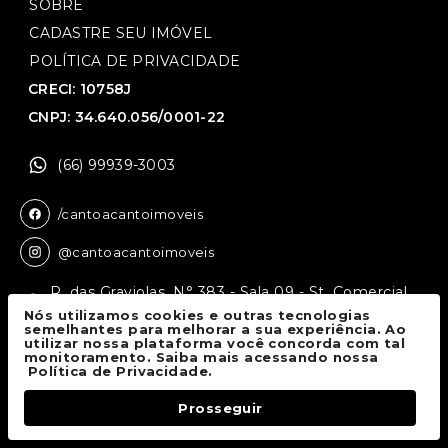
SOBRE
CADASTRE SEU IMÓVEL
POLÍTICA DE PRIVACIDADE
CRECI: 10758J
CNPJ: 34.640.056/0001-22
(66) 99939-3003
/cantoacantoimoveis
@cantoacantoimoveis
R. das Graviolas, N° 383 - Sala 09 - St. Comercial,
Sinop - MT, 78550-136
Nós utilizamos cookies e outras tecnologias
semelhantes para melhorar a sua experiência. Ao
utilizar nossa plataforma você concorda com tal
monitoramento. Saiba mais acessando nossa
Canto a Canto Imóveis
© 2026.
Política de Privacidade.
Todos os direitos reservados.
Prosseguir
Fale Conosco