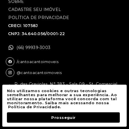
SOBRE
CADASTRE SEU IMÓVEL
POLÍTICA DE PRIVACIDADE
CRECI: 10758J
CNPJ: 34.640.056/0001-22
(66) 99939-3003
/cantoacantoimoveis
@cantoacantoimoveis
R. das Graviolas, N° 383 - Sala 09 - St. Comercial,
Sinop - MT, 78550-136
Nós utilizamos cookies e outras tecnologias
semelhantes para melhorar a sua experiência. Ao
utilizar nossa plataforma você concorda com tal
monitoramento. Saiba mais acessando nossa
Canto a Canto Imóveis
© 2026.
Política de Privacidade.
Todos os direitos reservados.
Prosseguir
Fale Conosco