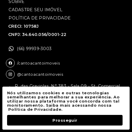
SOBRE
CADASTRE SEU IMÓVEL
POLÍTICA DE PRIVACIDADE
CRECI: 10758J
CNPJ: 34.640.056/0001-22
(66) 99939-3003
/cantoacantoimoveis
@cantoacantoimoveis
R. das Graviolas, N° 383 - Sala 09 - St. Comercial,
Sinop - MT, 78550-136
Nós utilizamos cookies e outras tecnologias
semelhantes para melhorar a sua experiência. Ao
utilizar nossa plataforma você concorda com tal
monitoramento. Saiba mais acessando nossa
Canto a Canto Imóveis
© 2026.
Política de Privacidade.
Todos os direitos reservados.
Prosseguir
Fale Conosco