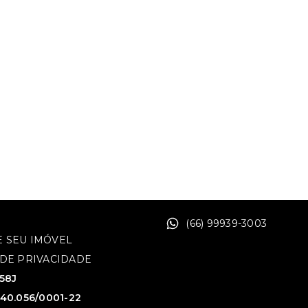
(66) 99939-3003
 SEU IMÓVEL
 DE PRIVACIDADE
758J
640.056/0001-22