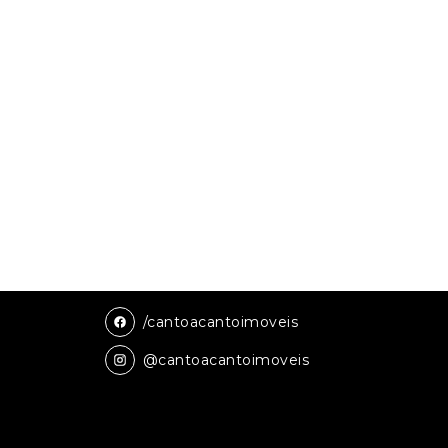
/cantoacantoimoveis
@cantoacantoimoveis