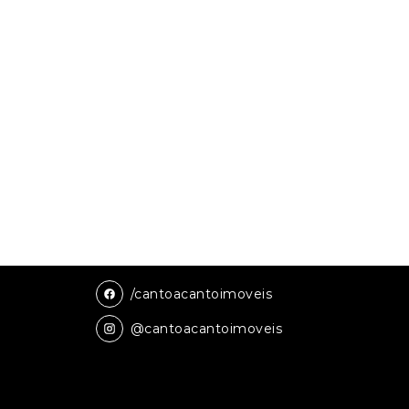
/cantoacantoimoveis
@cantoacantoimoveis