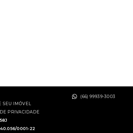
(66) 99939-3003
 SEU IMÓVEL
 DE PRIVACIDADE
758J
640.056/0001-22