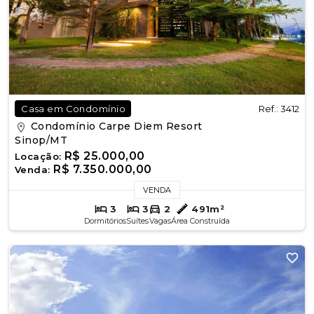
Ref.: 3412
Casa em Condomínio
Condomínio Carpe Diem Resort
Sinop/MT
R$ 25.000,00
Locação:
R$ 7.350.000,00
Venda:
VENDA
3
3
2
491m²
Dormitórios
Suítes
Vagas
Área Construída