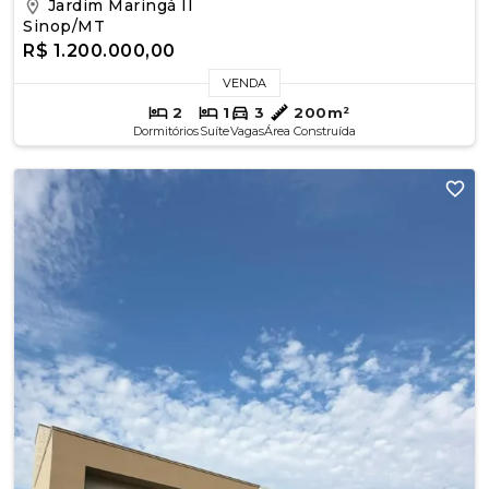
Jardim Maringá II
Sinop/MT
R$ 1.200.000,00
VENDA
2
1
3
200m²
Dormitórios
Suíte
Vagas
Área Construída