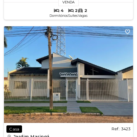
VENDA
4
2
2
Dormitórios
Suítes
Vagas
Ref.: 3423
Casa
Jardim Maringá