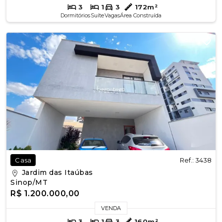
3
1
3
172m²
Dormitórios
Suíte
Vagas
Área Construída
Ref.: 3438
Casa
Jardim das Itaúbas
Sinop/MT
R$ 1.200.000,00
VENDA
3
1
3
160m²