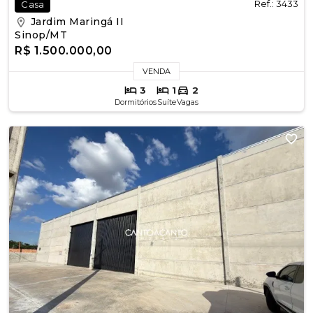
Ref.: 3433
Casa
Jardim Maringá II
Sinop/MT
R$ 1.500.000,00
VENDA
3
1
2
Dormitórios
Suíte
Vagas