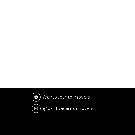
/cantoacantoimoveis
@cantoacantoimoveis