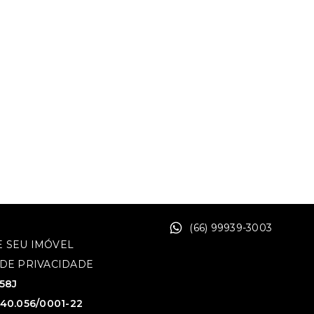
(66) 99939-3003
 SEU IMÓVEL
 DE PRIVACIDADE
758J
640.056/0001-22