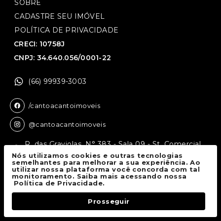
SOBRE
CADASTRE SEU IMÓVEL
POLÍTICA DE PRIVACIDADE
CRECI: 10758J
CNPJ: 34.640.056/0001-22
(66) 99939-3003
/cantoacantoimoveis
@cantoacantoimoveis
R. das Graviolas, N° 383 - Sala 09 - St. Comercial,
Sinop - MT, 78550-136
Nós utilizamos cookies e outras tecnologias
semelhantes para melhorar a sua experiência. Ao
utilizar nossa plataforma você concorda com tal
monitoramento. Saiba mais acessando nossa
Canto a Canto Imóveis
© 2026.
Política de Privacidade.
Todos os direitos reservados.
Prosseguir
Fale Conosco