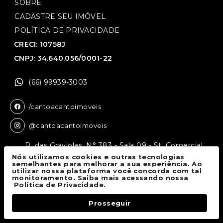
SOBRE
CADASTRE SEU IMÓVEL
POLÍTICA DE PRIVACIDADE
CRECI: 10758J
CNPJ: 34.640.056/0001-22
(66) 99939-3003
/cantoacantoimoveis
@cantoacantoimoveis
R. das Graviolas, N° 383 - Sala 09 - St. Comercial,
Sinop - MT, 78550-136
Nós utilizamos cookies e outras tecnologias
semelhantes para melhorar a sua experiência. Ao
utilizar nossa plataforma você concorda com tal
monitoramento. Saiba mais acessando nossa
Canto a Canto Imóveis
© 2026.
Política de Privacidade.
Todos os direitos reservados.
Prosseguir
Fale Conosco