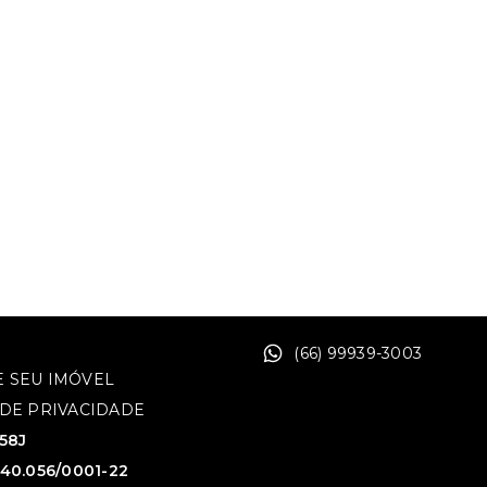
(66) 99939-3003
 SEU IMÓVEL
 DE PRIVACIDADE
758J
640.056/0001-22