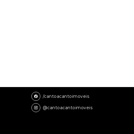
/cantoacantoimoveis
@cantoacantoimoveis