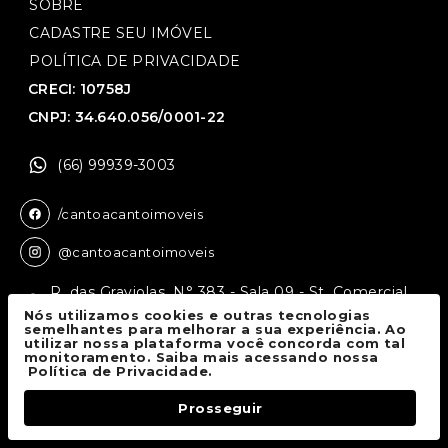
SOBRE
CADASTRE SEU IMÓVEL
POLÍTICA DE PRIVACIDADE
CRECI: 10758J
CNPJ: 34.640.056/0001-22
(66) 99939-3003
/cantoacantoimoveis
@cantoacantoimoveis
R. das Graviolas, N° 383 - Sala 09 - St. Comercial,
Sinop - MT, 78550-136
Nós utilizamos cookies e outras tecnologias
semelhantes para melhorar a sua experiência. Ao
utilizar nossa plataforma você concorda com tal
monitoramento. Saiba mais acessando nossa
Canto a Canto Imóveis
© 2026.
Política de Privacidade.
Todos os direitos reservados.
Prosseguir
Fale Conosco