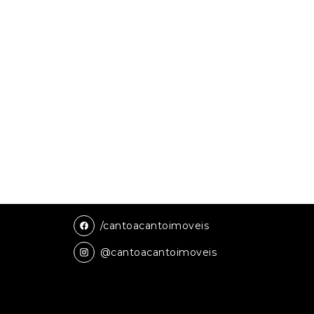
/cantoacantoimoveis
@cantoacantoimoveis