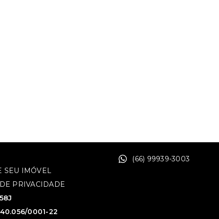
(66) 99939-3003
 SEU IMÓVEL
 DE PRIVACIDADE
758J
640.056/0001-22