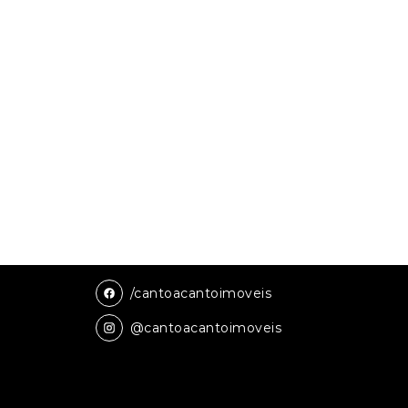
/cantoacantoimoveis
@cantoacantoimoveis