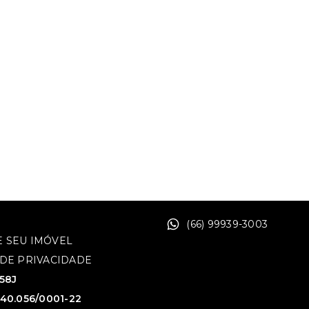
(66) 99939-3003
 SEU IMÓVEL
 DE PRIVACIDADE
758J
640.056/0001-22