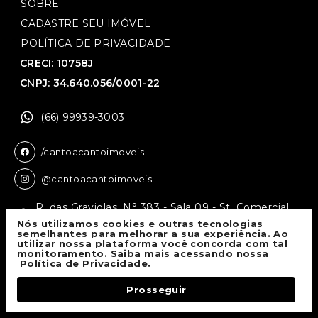
SOBRE
CADASTRE SEU IMÓVEL
POLÍTICA DE PRIVACIDADE
CRECI: 10758J
CNPJ: 34.640.056/0001-22
(66) 99939-3003
/cantoacantoimoveis
@cantoacantoimoveis
R. das Graviolas, N° 383 - Sala 09 - St. Comercial,
Sinop - MT, 78550-136
Nós utilizamos cookies e outras tecnologias
semelhantes para melhorar a sua experiência. Ao
utilizar nossa plataforma você concorda com tal
monitoramento. Saiba mais acessando nossa
Canto a Canto Imóveis
© 2026.
Política de Privacidade.
Todos os direitos reservados.
Prosseguir
Fale Conosco