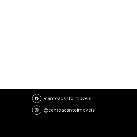
/cantoacantoimoveis
@cantoacantoimoveis