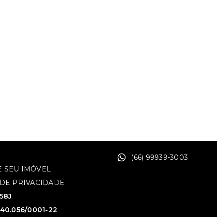
(66) 99939-3003
 SEU IMÓVEL
 DE PRIVACIDADE
758J
640.056/0001-22